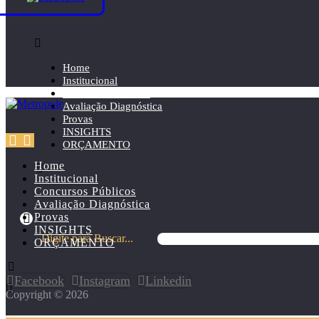
Home
Institucional
Concursos Públicos
Avaliação Diagnóstica
Provas
INSIGHTS
ORÇAMENTO
Home
Institucional
Concursos Públicos
Avaliação Diagnóstica
Provas
INSIGHTS
Digite para Buscar...
ORÇAMENTO
Facebook
Instagram
Linkedin
Copyright © 2026