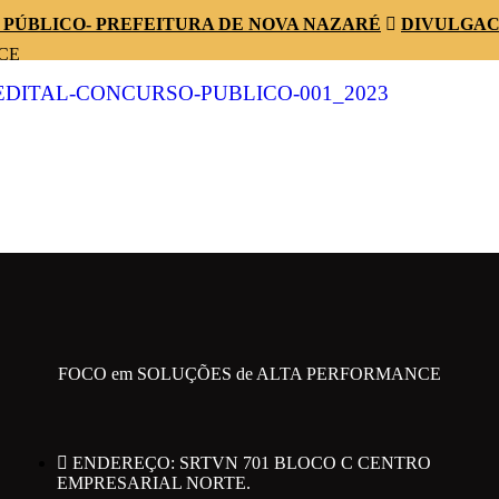
 PÚBLICO- PREFEITURA DE NOVA NAZARÉ
DIVULGAC
CE
DITAL-CONCURSO-PUBLICO-001_2023
RO EMPRESARIAL NORTE.
FOCO em SOLUÇÕES de ALTA PERFORMANCE
ENDEREÇO: SRTVN 701 BLOCO C CENTRO
EMPRESARIAL NORTE.