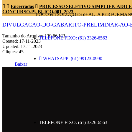
Encerradas
PROCESSO SELETIVO SIMPLIFICADO E
CONCURSO-PUBLICO-001_2023
FOCO em SOLUÇÕES de ALTA PERFORMAN
DIVULGACAO-DO-GABARITO-PRELIMINAR-AO-E
Tamanho do Arquivo: 139.66 KB
TELEFONE FIXO: (61) 3326-6563
Created: 17-11-2023
Updated: 17-11-2023
Cliques: 45
WHATSAPP: (61) 99123-0990
Baixar
ENDEREÇO: SRTVN 701 BLOCO C CENT
EMAIL: contato@metropolesolucoes.com.br
SIGA NAS REDES SOCIAIS
TELEFONE FIXO: (61) 3326-6563