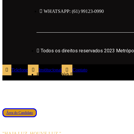
WHATSAPP: (61) 99123-0990
Todos os direitos reservados 2023 Metrópole
Todos os direitos reservados 2023 Metrópo
Políticas de Privacidade
Telefone
Institucional
Contato
Powered by Web Design Brasil
Área do Candidato
"HAJA LUZ. HOUVE LUZ."