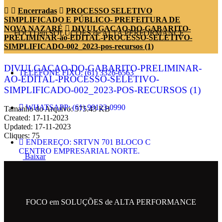
Encerradas
PROCESSO SELETIVO
SIMPLIFICADO E PÚBLICO- PREFEITURA DE
NOVA NAZARÉ
DIVULGACAO-DO-GABARITO-
FOCO em SOLUÇÕES de ALTA PERFORMANCE
PRELIMINAR-ao-EDITAL-PROCESSO-SELETIVO-
SIMPLIFICADO-002_2023-pos-recursos (1)
DIVULGACAO-DO-GABARITO-PRELIMINAR-
TELEFONE FIXO: (61) 3326-6563
AO-EDITAL-PROCESSO-SELETIVO-
SIMPLIFICADO-002_2023-POS-RECURSOS (1)
WHATSAPP: (61) 99123-0990
Tamanho do Arquivo: 575.43 KB
Created: 17-11-2023
Updated: 17-11-2023
Cliques: 75
ENDEREÇO: SRTVN 701 BLOCO C
CENTRO EMPRESARIAL NORTE.
Baixar
EMAIL: contato@metropolesolucoes.com.br
FOCO em SOLUÇÕES de ALTA PERFORMANCE
SIGA NAS REDES SOCIAIS