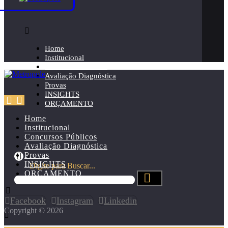
Home
Institucional
Concursos Públicos
Avaliação Diagnóstica
Provas
INSIGHTS
ORÇAMENTO
Home
Institucional
Concursos Públicos
Avaliação Diagnóstica
Provas
INSIGHTS
Digite para Buscar...
ORÇAMENTO
Facebook
Instagram
Linkedin
Copyright © 2026