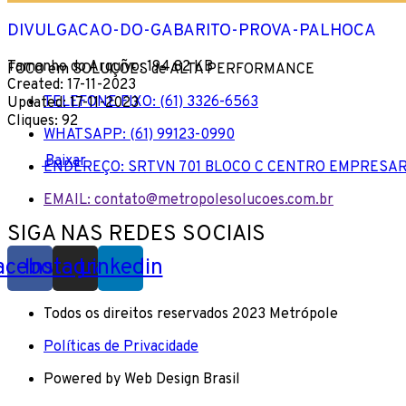
DIVULGACAO-DO-GABARITO-PROVA-PALHOCA
Tamanho do Arquivo: 194.82 KB
FOCO em SOLUÇÕES de ALTA PERFORMANCE
Created: 17-11-2023
TELEFONE FIXO: (61) 3326-6563
Updated: 17-11-2023
Cliques: 92
WHATSAPP: (61) 99123-0990
Baixar
ENDEREÇO: SRTVN 701 BLOCO C CENTRO EMPRESAR
EMAIL: contato@metropolesolucoes.com.br
SIGA NAS REDES SOCIAIS
acebook
Instagram
Linkedin
Todos os direitos reservados 2023 Metrópole
Políticas de Privacidade
Powered by Web Design Brasil