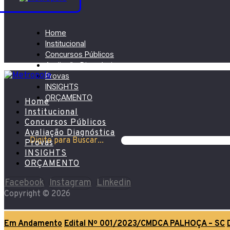
Home
Institucional
Concursos Públicos
Avaliação Diagnóstica
Provas
INSIGHTS
ORÇAMENTO
Home
Institucional
Concursos Públicos
Avaliação Diagnóstica
Digite para Buscar...
Provas
INSIGHTS
ORÇAMENTO
Facebook
Instagram
Linkedin
Copyright © 2026
Em Andamento
Edital Nº 001/2023/CMDCA PALHOÇA – SC