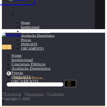
Home
Institucional
Concursos Públicos
Avaliação Diagnóstica
Provas
INSIGHTS
ORÇAMENTO
Home
Institucional
Concursos Públicos
Avaliação Diagnóstica
Provas
INSIGHTS
Digite para Buscar...
ORÇAMENTO
Facebook
Instagram
Linkedin
Copyright © 2026