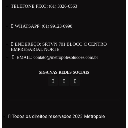
TELEFONE FIXO: (61) 3326-6563
WHATSAPP: (61) 99123-0990
Todos os direitos reservados 2023 Metrópole
ENDEREÇO: SRTVN 701 BLOCO C CENTRO
EMPRESARIAL NORTE.
EMAIL: contato@metropolesolucoes.com.br
Políticas de Privacidade
SIGA NAS REDES SOCIAIS
Powered by Web Design Brasil
Todos os direitos reservados 2023 Metrópole
Área do Candidato