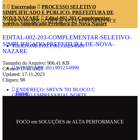
Encerradas
PROCESSO SELETIVO
SIMPLIFICADO E PÚBLICO- PREFEITURA DE
NOVA NAZARÉ
Edital-002-203-Complementar-
FOCO em SOLUÇÕES de ALTA PERFORMANCE
Seletivo-Simplificado-Prefeitura-De-Nova-Nazare
EDITAL-002-203-COMPLEMENTAR-SELETIVO-
SIMPLIFICADO-PREFEITURA-DE-NOVA-
TELEFONE FIXO: (61) 3326-6563
NAZARE
Tamanho do Arquivo: 906.41 KB
WHATSAPP: (61) 99123-0990
Created: 17-11-2023
Updated: 17-11-2023
Cliques: 98
ENDEREÇO: SRTVN 701 BLOCO C
Baixar
CENTRO EMPRESARIAL NORTE.
EMAIL: contato@metropolesolucoes.com.br
FOCO em SOLUÇÕES de ALTA PERFORMANCE
SIGA NAS REDES SOCIAIS