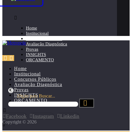
Home
Institucional
Concursos Públicos
Avaliação Diagnóstica
Provas
INSIGHTS
ORÇAMENTO
Home
Institucional
Concursos Públicos
Avaliação Diagnóstica
Provas
INSIGHTS
Digite para Buscar...
ORÇAMENTO
Facebook
Instagram
Linkedin
Copyright © 2026