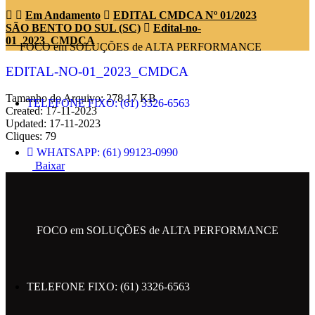
Em Andamento
EDITAL CMDCA Nº 01/2023
SÃO BENTO DO SUL (SC)
Edital-no-
01_2023_CMDCA
FOCO em SOLUÇÕES de ALTA PERFORMANCE
EDITAL-NO-01_2023_CMDCA
Tamanho do Arquivo: 278.17 KB
TELEFONE FIXO: (61) 3326-6563
Created: 17-11-2023
Updated: 17-11-2023
Cliques: 79
WHATSAPP: (61) 99123-0990
Baixar
ENDEREÇO: SRTVN 701 BLOCO C
CENTRO EMPRESARIAL NORTE.
FOCO em SOLUÇÕES de ALTA PERFORMANCE
EMAIL: contato@metropolesolucoes.com.br
TELEFONE FIXO: (61) 3326-6563
SIGA NAS REDES SOCIAIS