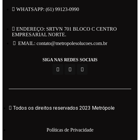
WHATSAPP: (61) 99123-0990
ENDEREÇO: SRTVN 701 BLOCO C CENTRO
EMPRESARIAL NORTE.
EMAIL: contato@metropolesolucoes.com.br
Todos os direitos reservados 2023 Metrópole
SIGA NAS REDES SOCIAIS
Políticas de Privacidade
Powered by Web Design Brasil
Todos os direitos reservados 2023 Metrópole
Área do Candidato
Políticas de Privacidade