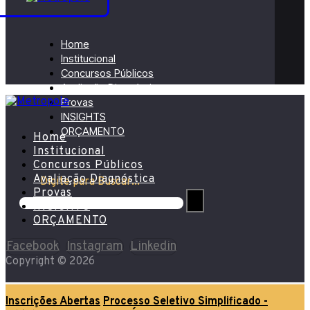
Home
Institucional
Concursos Públicos
Avaliação Diagnóstica
Provas
INSIGHTS
ORÇAMENTO
Home
Institucional
Concursos Públicos
Avaliação Diagnóstica
Digite para Buscar...
Provas
INSIGHTS
ORÇAMENTO
Facebook
Instagram
Linkedin
Copyright © 2026
Inscrições Abertas
Processo Seletivo Simplificado -