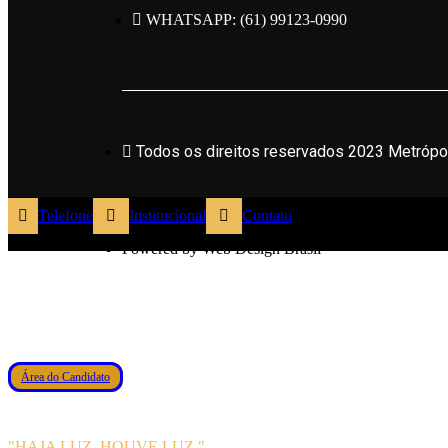
WHATSAPP: (61) 99123-0990
Todos os direitos reservados 2023 Metrópole
Todos os direitos reservados 2023 Metrópo
Políticas de Privacidade
Telefone
Institucional
Contato
Powered by Web Design Brasil
Área do Candidato
"HAJA LUZ. HOUVE LUZ."