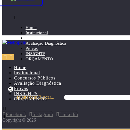
Home
Institucional
Concursos Públicos
Avaliação Diagnóstica
Provas
INSIGHTS
ORÇAMENTO
Home
Institucional
Concursos Públicos
Avaliação Diagnóstica
Provas
INSIGHTS
Digite para Buscar...
ORÇAMENTO
Facebook
Instagram
Linkedin
Copyright © 2026