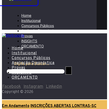
Home
Institucional
Concursos Públicos
Avaliação Diagnóstica
Provas
INSIGHTS
ORÇAMENTO
Home
Institucional
Concursos Públicos
Avaliação Diagnóstica
Digite para Buscar...
Provas
INSIGHTS
ORÇAMENTO
Facebook
Instagram
Linkedin
Copyright © 2026
Em Andamento
INSCRIÇÕES ABERTAS LONTRAS-SC