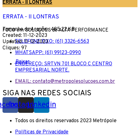
ERRATA - II LONTRAS
ERRATA - II LONTRAS
Tamanho do Arquivo: 485.22 KB
FOCO em SOLUÇÕES de ALTA PERFORMANCE
Created: 11-12-2023
TELEFONE FIXO: (61) 3326-6563
Updated: 11-12-2023
Cliques: 97
WHATSAPP: (61) 99123-0990
Baixar
ENDEREÇO: SRTVN 701 BLOCO C CENTRO
EMPRESARIAL NORTE.
EMAIL: contato@metropolesolucoes.com.br
SIGA NAS REDES SOCIAIS
acebook
Instagram
Linkedin
Todos os direitos reservados 2023 Metrópole
Políticas de Privacidade