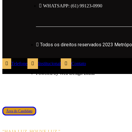
WHATSAPP: (61) 99123-0990
Todos os direitos reservados 2023 Metrópole
Todos os direitos reservados 2023 Metrópo
Políticas de Privacidade
Telefone
Institucional
Contato
Powered by Web Design Brasil
Área do Candidato
"HAJA LUZ. HOUVE LUZ."