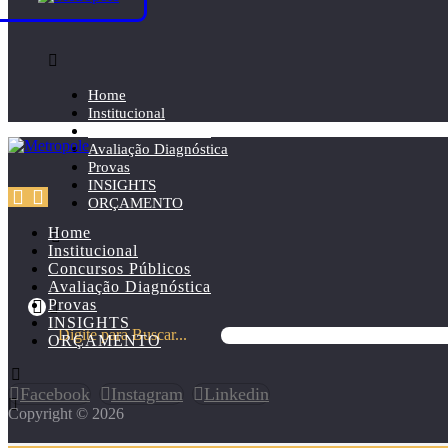
Home
Institucional
Concursos Públicos
Avaliação Diagnóstica
Provas
INSIGHTS
ORÇAMENTO
Home
Institucional
Concursos Públicos
Avaliação Diagnóstica
Provas
INSIGHTS
Digite para Buscar...
ORÇAMENTO
Facebook
Instagram
Linkedin
Copyright © 2026