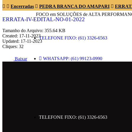
Encerradas
PEDRA BRANCA DO AMAPARI
ERRATA-
FOCO em SOLUÇÕES de ALTA PERFORMAN
ERRATA-IV-EDITAL-NO-01-2022
Tamanho do Arquivo: 355.64 KB
Created: 17-11-2023
TELEFONE FIXO: (61) 3326-6563
Updated: 17-11-2023
Cliques: 32
WHATSAPP: (61) 99123-0990
Baixar
ENDEREÇO: SRTVN 701 BLOCO C CENT
EMAIL: contato@metropolesolucoes.com.br
SIGA NAS REDES SOCIAIS
TELEFONE FIXO: (61) 3326-6563