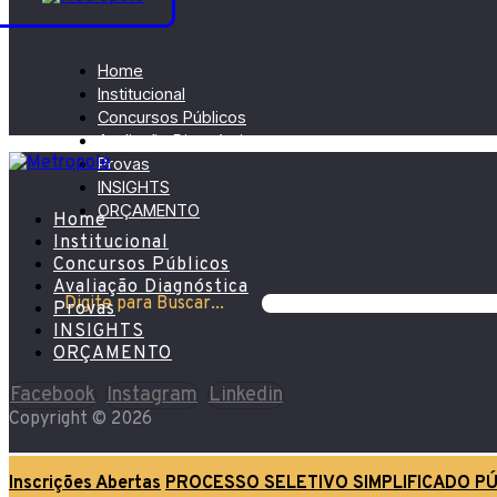
Home
Institucional
Concursos Públicos
Avaliação Diagnóstica
Provas
INSIGHTS
ORÇAMENTO
Home
Institucional
Concursos Públicos
Avaliação Diagnóstica
Digite para Buscar...
Provas
INSIGHTS
ORÇAMENTO
Facebook
Instagram
Linkedin
Copyright © 2026
Inscrições Abertas
PROCESSO SELETIVO SIMPLIFICADO PÚ