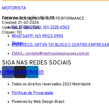
MOTORISTA
Tamanho do Arquivo: 69.15 KB
FOCO em SOLUÇÕES de ALTA PERFORMANCE
Created: 21-02-2024
TELEFONE FIXO: (61) 3326-6563
Updated: 21-02-2024
Cliques: 101
WHATSAPP: (61) 99123-0990
Baixar
ENDEREÇO: SRTVN 701 BLOCO C CENTRO EMPRESAR
EMAIL: contato@metropolesolucoes.com.br
SIGA NAS REDES SOCIAIS
acebook
Instagram
Linkedin
Todos os direitos reservados 2023 Metrópole
Políticas de Privacidade
Powered by Web Design Brasil