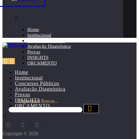
Home
Institucional
Concursos Públicos
Avaliação Diagnóstica
Provas
INSIGHTS
ORÇAMENTO
Home
Institucional
Concursos Públicos
Avaliação Diagnóstica
Provas
INSIGHTS
Digite para Buscar...
ORÇAMENTO
Copyright © 2026