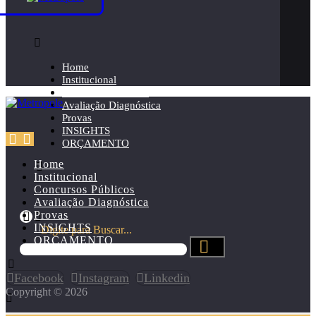
Home
Institucional
Concursos Públicos
Avaliação Diagnóstica
Provas
INSIGHTS
ORÇAMENTO
Home
Institucional
Concursos Públicos
Avaliação Diagnóstica
Provas
INSIGHTS
Digite para Buscar...
ORÇAMENTO
Facebook
Instagram
Linkedin
Copyright © 2026