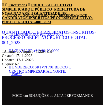
Encerradas
PROCESSO SELETIVO
SIMPLIFICADO E PÚBLICO- PREFEITURA DE
NOVA NAZARÉ
QUANTIDADE-DE-
FOCO em SOLUÇÕES de ALTA PERFORMANCE
CANDIDATOS-INSCRITOS-PROCESSO-SELETIVO-
PUBLICO-EDITAL-001_2023
QUANTIDADE-DE-CANDIDATOS-INSCRITOS-
TELEFONE FIXO: (61) 3326-6563
PROCESSO-SELETIVO-PUBLICO-EDITAL-
001_2023
WHATSAPP: (61) 99123-0990
Tamanho do Arquivo: 412.64 KB
Created: 17-11-2023
Updated: 17-11-2023
Cliques: 67
ENDEREÇO: SRTVN 701 BLOCO C
CENTRO EMPRESARIAL NORTE.
Baixar
EMAIL: contato@metropolesolucoes.com.br
FOCO em SOLUÇÕES de ALTA PERFORMANCE
SIGA NAS REDES SOCIAIS