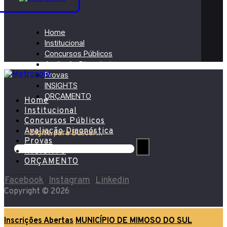
Home
Institucional
Concursos Públicos
Avaliação Diagnóstica
Provas
INSIGHTS
ORÇAMENTO
Home
Institucional
Concursos Públicos
Avaliação Diagnóstica
Digite para Buscar...
Provas
INSIGHTS
ORÇAMENTO
Facebook
Instagram
Linkedin
Copyright © 2026
Inscrições Abertas
MUNICÍPIO DE MIMOSO DO SUL