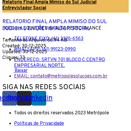
Relatorio Final Ampla Mimiso do Sul Judicial
Entrevistador Social
RELATORIO FINAL AMPLA MIMISO DO SUL
JUDICIAL ENTREVISTADOR SOCIAL
FOCO em SOLUÇÕES de ALTA PERFORMANCE
TELEFONE FIXO: (61) 3326-6563
Tamanho do Arquivo: 66.94 KB
Created: 30-12-2025
WHATSAPP: (61) 99123-0990
Updated: 30-12-2025
Cliques: 73
ENDEREÇO: SRTVN 701 BLOCO C CENTRO
EMPRESARIAL NORTE.
Baixar
EMAIL: contato@metropolesolucoes.com.br
SIGA NAS REDES SOCIAIS
acebook
Instagram
Linkedin
Todos os direitos reservados 2023 Metrópole
Políticas de Privacidade