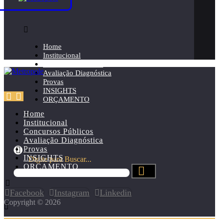
Home
Institucional
Concursos Públicos
Avaliação Diagnóstica
Provas
INSIGHTS
ORÇAMENTO
Home
Institucional
Concursos Públicos
Avaliação Diagnóstica
Provas
INSIGHTS
Digite para Buscar...
ORÇAMENTO
Facebook
Instagram
Linkedin
Copyright © 2026