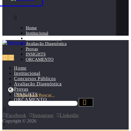
Home
Institucional
Concursos Públicos
Avaliação Diagnóstica
Provas
INSIGHTS
ORÇAMENTO
Home
Institucional
Concursos Públicos
Avaliação Diagnóstica
Provas
INSIGHTS
Digite para Buscar...
ORÇAMENTO
Facebook
Instagram
Linkedin
Copyright © 2026