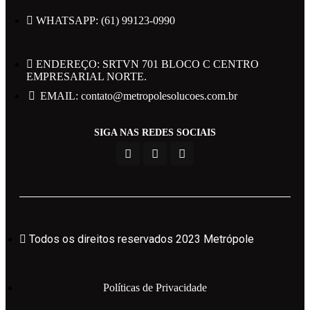
WHATSAPP: (61) 99123-0990
ENDEREÇO: SRTVN 701 BLOCO C CENTRO
EMPRESARIAL NORTE.
EMAIL: contato@metropolesolucoes.com.br
Todos os direitos reservados 2023 Metrópole
SIGA NAS REDES SOCIAIS
Políticas de Privacidade
Powered by Web Design Brasil
Todos os direitos reservados 2023 Metrópole
Área do Candidato
Políticas de Privacidade