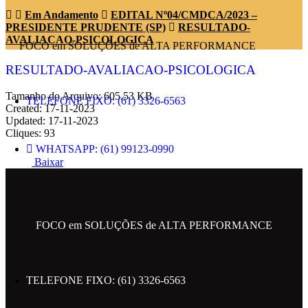
Em Andamento
EDITAL Nº04/CMDCA/2023 –
PRESIDENTE PRUDENTE (SP)
RESULTADO-
AVALIACAO-PSICOLOGICA
FOCO em SOLUÇÕES de ALTA PERFORMANCE
RESULTADO-AVALIACAO-PSICOLOGICA
Tamanho do Arquivo: 605.53 KB
TELEFONE FIXO: (61) 3326-6563
Created: 17-11-2023
Updated: 17-11-2023
Cliques: 93
WHATSAPP: (61) 99123-0990
Baixar
ENDEREÇO: SRTVN 701 BLOCO C
CENTRO EMPRESARIAL NORTE.
FOCO em SOLUÇÕES de ALTA PERFORMANCE
EMAIL: contato@metropolesolucoes.com.br
TELEFONE FIXO: (61) 3326-6563
SIGA NAS REDES SOCIAIS