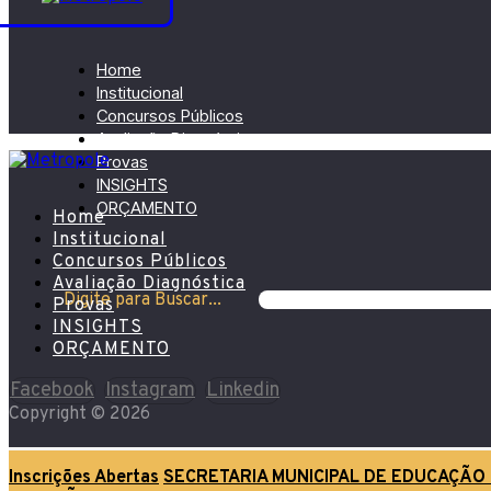
Home
Institucional
Concursos Públicos
Avaliação Diagnóstica
Provas
INSIGHTS
ORÇAMENTO
Home
Institucional
Concursos Públicos
Avaliação Diagnóstica
Digite para Buscar...
Provas
INSIGHTS
ORÇAMENTO
Facebook
Instagram
Linkedin
Copyright © 2026
Inscrições Abertas
SECRETARIA MUNICIPAL DE EDUCAÇÃ