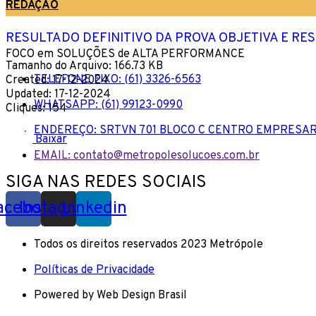
REDAÇÃO
RESULTADO DEFINITIVO DA PROVA OBJETIVA E R
FOCO em SOLUÇÕES de ALTA PERFORMANCE
Tamanho do Arquivo: 166.73 KB
TELEFONE FIXO: (61) 3326-6563
Created: 17-12-2024
Updated: 17-12-2024
WHATSAPP: (61) 99123-0990
Cliques: 154
ENDEREÇO: SRTVN 701 BLOCO C CENTRO EMPRESAR
Baixar
EMAIL: contato@metropolesolucoes.com.br
SIGA NAS REDES SOCIAIS
acebook
Instagram
Linkedin
Todos os direitos reservados 2023 Metrópole
Políticas de Privacidade
Powered by Web Design Brasil