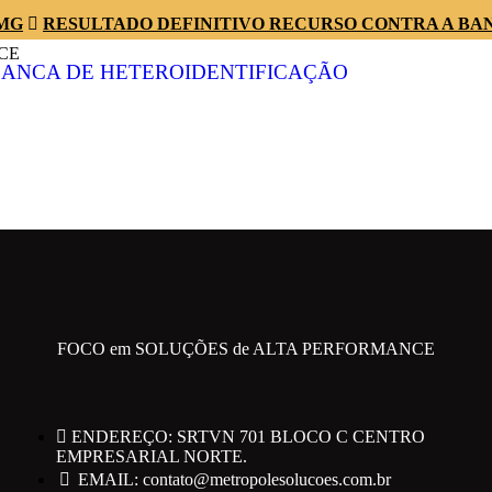
/MG
RESULTADO DEFINITIVO RECURSO CONTRA A BA
CE
BANCA DE HETEROIDENTIFICAÇÃO
RO EMPRESARIAL NORTE.
FOCO em SOLUÇÕES de ALTA PERFORMANCE
ENDEREÇO: SRTVN 701 BLOCO C CENTRO
EMPRESARIAL NORTE.
EMAIL: contato@metropolesolucoes.com.br