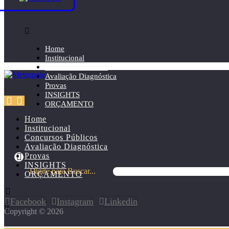
Home
Institucional
Concursos Públicos
Avaliação Diagnóstica
Provas
INSIGHTS
ORÇAMENTO
Home
Institucional
Concursos Públicos
Avaliação Diagnóstica
Provas
INSIGHTS
Digite para Buscar...
ORÇAMENTO
Facebook
Instagram
Linkedin
Copyright © 2026