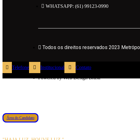
WHATSAPP: (61) 99123-0990
Todos os direitos reservados 2023 Metrópole
Todos os direitos reservados 2023 Metrópo
Políticas de Privacidade
Telefone
Institucional
Contato
Powered by Web Design Brasil
Área do Candidato
"HAJA LUZ. HOUVE LUZ."