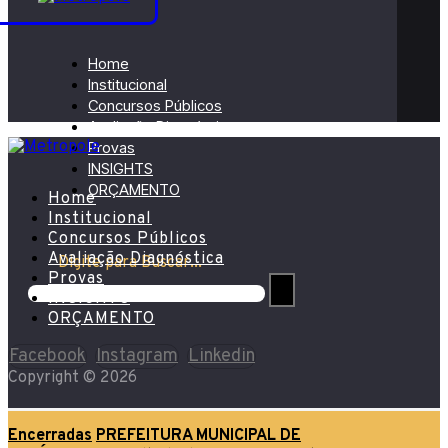
Home
Institucional
Concursos Públicos
Avaliação Diagnóstica
Provas
INSIGHTS
ORÇAMENTO
Home
Institucional
Concursos Públicos
Avaliação Diagnóstica
Digite para Buscar...
Provas
INSIGHTS
ORÇAMENTO
Facebook
Instagram
Linkedin
Copyright © 2026
Encerradas
PREFEITURA MUNICIPAL DE