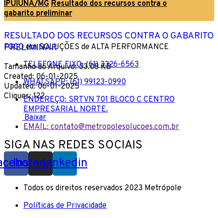
IPUIÚNA/MG
Resultado dos recursos contra o
gabarito preliminar
RESULTADO DOS RECURSOS CONTRA O GABARITO
PRELIMINAR
FOCO em SOLUÇÕES de ALTA PERFORMANCE
TELEFONE FIXO: (61) 3326-6563
Tamanho do Arquivo: 33.08 KB
Created: 06-01-2025
WHATSAPP: (61) 99123-0990
Updated: 06-01-2025
Cliques: 122
ENDEREÇO: SRTVN 701 BLOCO C CENTRO
EMPRESARIAL NORTE.
Baixar
EMAIL: contato@metropolesolucoes.com.br
SIGA NAS REDES SOCIAIS
acebook
Instagram
Linkedin
Todos os direitos reservados 2023 Metrópole
Políticas de Privacidade