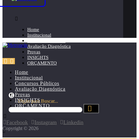
Home
Institucional
Concursos Públicos
Avaliação Diagnóstica
Provas
INSIGHTS
ORÇAMENTO
Home
Institucional
Concursos Públicos
Avaliação Diagnóstica
Provas
INSIGHTS
Digite para Buscar...
ORÇAMENTO
Facebook
Instagram
Linkedin
Copyright © 2026