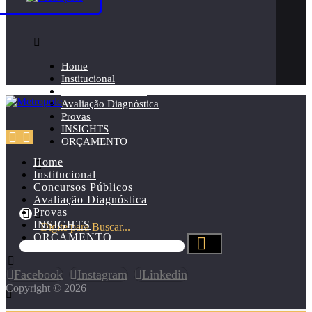
Home
Institucional
Concursos Públicos
Avaliação Diagnóstica
Provas
INSIGHTS
ORÇAMENTO
Home
Institucional
Concursos Públicos
Avaliação Diagnóstica
Provas
INSIGHTS
Digite para Buscar...
ORÇAMENTO
Facebook
Instagram
Linkedin
Copyright © 2026