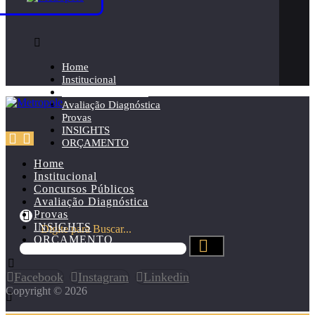
Home
Institucional
Concursos Públicos
Avaliação Diagnóstica
Provas
INSIGHTS
ORÇAMENTO
Home
Institucional
Concursos Públicos
Avaliação Diagnóstica
Provas
INSIGHTS
Digite para Buscar...
ORÇAMENTO
Facebook
Instagram
Linkedin
Copyright © 2026