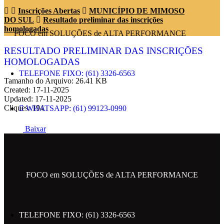
Inscrições Abertas
MUNICÍPIO DE MIMOSO
DO SUL
Resultado preliminar das inscrições
homologadas
FOCO em SOLUÇÕES de ALTA PERFORMANCE
RESULTADO PRELIMINAR DAS INSCRIÇÕES
HOMOLOGADAS
TELEFONE FIXO: (61) 3326-6563
Tamanho do Arquivo: 26.41 KB
Created: 17-11-2025
Updated: 17-11-2025
Cliques: 194
WHATSAPP: (61) 99123-0990
Baixar
ENDEREÇO: SRTVN 701 BLOCO C
CENTRO EMPRESARIAL NORTE.
FOCO em SOLUÇÕES de ALTA PERFORMANCE
EMAIL: contato@metropolesolucoes.com.br
TELEFONE FIXO: (61) 3326-6563
SIGA NAS REDES SOCIAIS