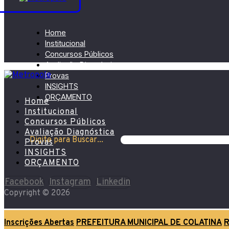
Home
Institucional
Concursos Públicos
Avaliação Diagnóstica
Provas
INSIGHTS
ORÇAMENTO
Home
Institucional
Concursos Públicos
Avaliação Diagnóstica
Digite para Buscar...
Provas
INSIGHTS
ORÇAMENTO
Facebook
Instagram
Linkedin
Copyright © 2026
Inscrições Abertas
PREFEITURA MUNICIPAL DE COLATINA
R