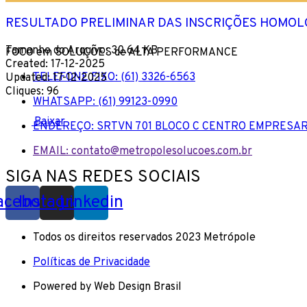
RESULTADO PRELIMINAR DAS INSCRIÇÕES HOMO
Tamanho do Arquivo: 30.64 KB
FOCO em SOLUÇÕES de ALTA PERFORMANCE
Created: 17-12-2025
TELEFONE FIXO: (61) 3326-6563
Updated: 17-12-2025
Cliques: 96
WHATSAPP: (61) 99123-0990
Baixar
ENDEREÇO: SRTVN 701 BLOCO C CENTRO EMPRESAR
EMAIL: contato@metropolesolucoes.com.br
SIGA NAS REDES SOCIAIS
acebook
Instagram
Linkedin
Todos os direitos reservados 2023 Metrópole
Políticas de Privacidade
Powered by Web Design Brasil