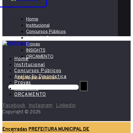
Home
Institucional
Concursos Públicos
Avaliação Diagnóstica
Provas
INSIGHTS
ORÇAMENTO
Home
Institucional
Concursos Públicos
Avaliação Diagnóstica
Digite para Buscar...
Provas
INSIGHTS
ORÇAMENTO
Facebook
Instagram
Linkedin
Copyright © 2026
Encerradas
PREFEITURA MUNICIPAL DE