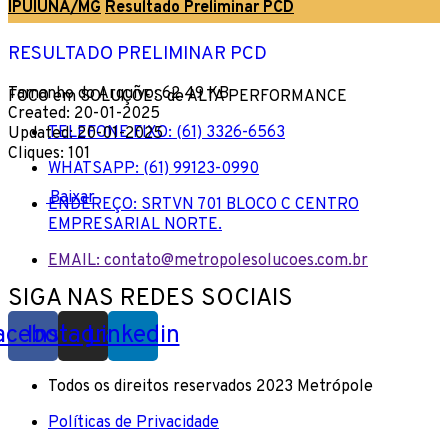
IPUIÚNA/MG
Resultado Preliminar PCD
RESULTADO PRELIMINAR PCD
Tamanho do Arquivo: 62.49 KB
FOCO em SOLUÇÕES de ALTA PERFORMANCE
Created: 20-01-2025
TELEFONE FIXO: (61) 3326-6563
Updated: 20-01-2025
Cliques: 101
WHATSAPP: (61) 99123-0990
Baixar
ENDEREÇO: SRTVN 701 BLOCO C CENTRO
EMPRESARIAL NORTE.
EMAIL: contato@metropolesolucoes.com.br
SIGA NAS REDES SOCIAIS
acebook
Instagram
Linkedin
Todos os direitos reservados 2023 Metrópole
Políticas de Privacidade