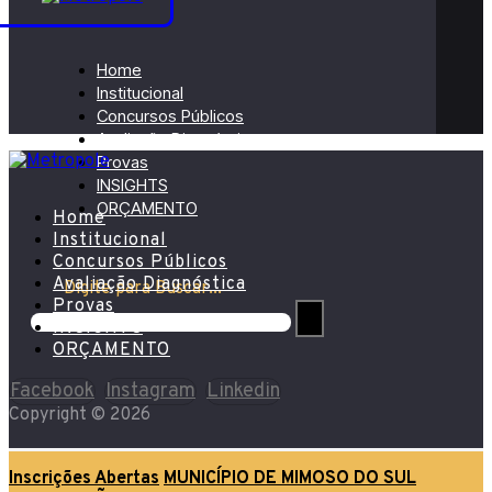
Home
Institucional
Concursos Públicos
Avaliação Diagnóstica
Provas
INSIGHTS
ORÇAMENTO
Home
Institucional
Concursos Públicos
Avaliação Diagnóstica
Digite para Buscar...
Provas
INSIGHTS
ORÇAMENTO
Facebook
Instagram
Linkedin
Copyright © 2026
Inscrições Abertas
MUNICÍPIO DE MIMOSO DO SUL