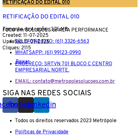
RETIFICAÇÃO DO EDITAL 010
RETIFICAÇÃO DO EDITAL 010
Tamanho do Arquivo: 3.76 MB
FOCO em SOLUÇÕES de ALTA PERFORMANCE
Created: 11-07-2025
TELEFONE FIXO: (61) 3326-6563
Updated: 11-07-2025
Cliques: 2115
WHATSAPP: (61) 99123-0990
Baixar
ENDEREÇO: SRTVN 701 BLOCO C CENTRO
EMPRESARIAL NORTE.
EMAIL: contato@metropolesolucoes.com.br
SIGA NAS REDES SOCIAIS
acebook
Instagram
Linkedin
Todos os direitos reservados 2023 Metrópole
Políticas de Privacidade