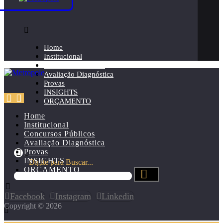
Home
Institucional
Concursos Públicos
Avaliação Diagnóstica
Provas
INSIGHTS
ORÇAMENTO
Home
Institucional
Concursos Públicos
Avaliação Diagnóstica
Provas
INSIGHTS
Digite para Buscar...
ORÇAMENTO
Facebook
Instagram
Linkedin
Copyright © 2026