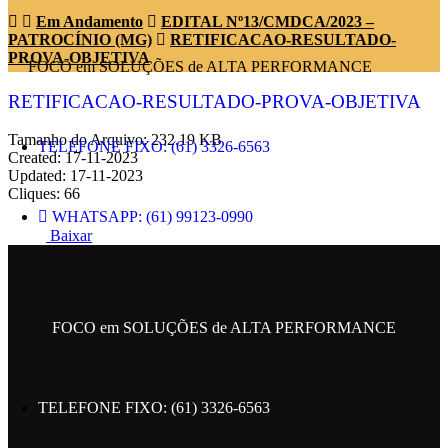
Em Andamento
EDITAL Nº13/CMDCA/2023 –
PATROCÍNIO (MG)
RETIFICACAO-RESULTADO-
PROVA-OBJETIVA
FOCO em SOLUÇÕES de ALTA PERFORMANCE
RETIFICACAO-RESULTADO-PROVA-OBJETIVA
Tamanho do Arquivo: 232.19 KB
TELEFONE FIXO: (61) 3326-6563
Created: 17-11-2023
Updated: 17-11-2023
Cliques: 66
WHATSAPP: (61) 99123-0990
Baixar
ENDEREÇO: SRTVN 701 BLOCO C
CENTRO EMPRESARIAL NORTE.
FOCO em SOLUÇÕES de ALTA PERFORMANCE
EMAIL: contato@metropolesolucoes.com.br
TELEFONE FIXO: (61) 3326-6563
SIGA NAS REDES SOCIAIS