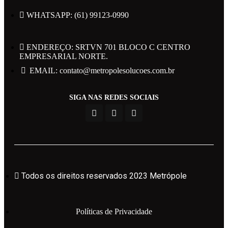
WHATSAPP: (61) 99123-0990
ENDEREÇO: SRTVN 701 BLOCO C CENTRO
EMPRESARIAL NORTE.
EMAIL: contato@metropolesolucoes.com.br
Todos os direitos reservados 2023 Metrópole
SIGA NAS REDES SOCIAIS
Políticas de Privacidade
Powered by Web Design Brasil
Todos os direitos reservados 2023 Metrópole
Área do Candidato
Políticas de Privacidade