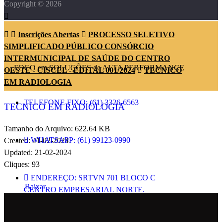
Copyright © 2026
Inscrições Abertas
PROCESSO SELETIVO
SIMPLIFICADO PÚBLICO CONSÓRCIO
INTERMUNICIPAL DE SAÚDE DO CENTRO
FOCO em SOLUÇÕES de ALTA PERFORMANCE
OESTE - CISCEL - EDITAL 001/2024
TECNICO
EM RADIOLOGIA
TELEFONE FIXO: (61) 3326-6563
TECNICO EM RADIOLOGIA
Tamanho do Arquivo: 622.64 KB
WHATSAPP: (61) 99123-0990
Created: 21-02-2024
Updated: 21-02-2024
Cliques: 93
ENDEREÇO: SRTVN 701 BLOCO C
Baixar
CENTRO EMPRESARIAL NORTE.