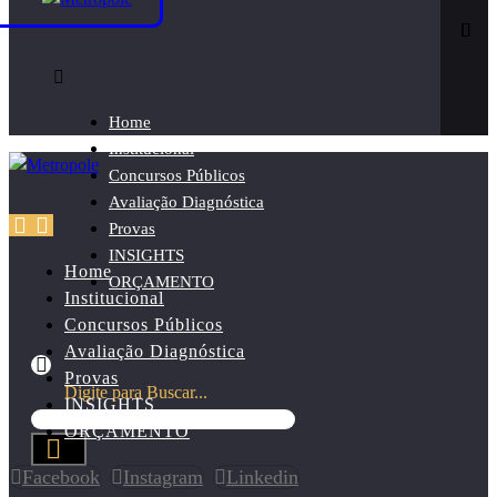
Home
Institucional
Concursos Públicos
Avaliação Diagnóstica
Provas
INSIGHTS
Home
ORÇAMENTO
Institucional
Concursos Públicos
Avaliação Diagnóstica
Provas
Digite para Buscar...
INSIGHTS
ORÇAMENTO
Facebook
Instagram
Linkedin