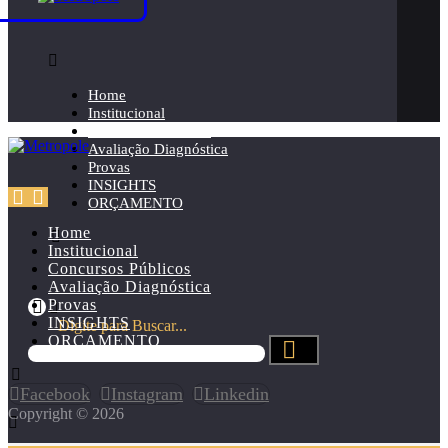
Home
Institucional
Concursos Públicos
Avaliação Diagnóstica
Provas
INSIGHTS
ORÇAMENTO
Home
Institucional
Concursos Públicos
Avaliação Diagnóstica
Provas
INSIGHTS
Digite para Buscar...
ORÇAMENTO
Facebook
Instagram
Linkedin
Copyright © 2026